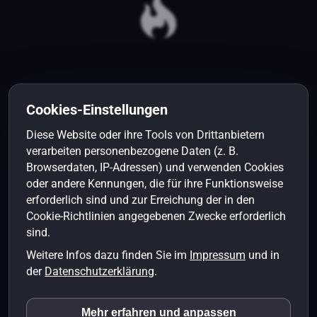
Cookies-Einstellungen
Diese Website oder ihre Tools von Drittanbietern
verarbeiten personenbezogene Daten (z. B.
Browserdaten, IP-Adressen) und verwenden Cookies
KONTAKT
oder andere Kennungen, die für ihre Funktionsweise
erforderlich sind und zur Erreichung der in den
Industriestrasse 5
Cookie-Richtlinien angegebenen Zwecke erforderlich
3600 Thun
sind.
+41 (0)33 438 32 30
Weitere Infos dazu finden Sie im
Impressum
und in
info@seeg.ch
der
Datenschutzerklärung
.
SEESTRASSE © ALL RIGHTS RESERVED
Mehr erfahren und anpassen
inCMS