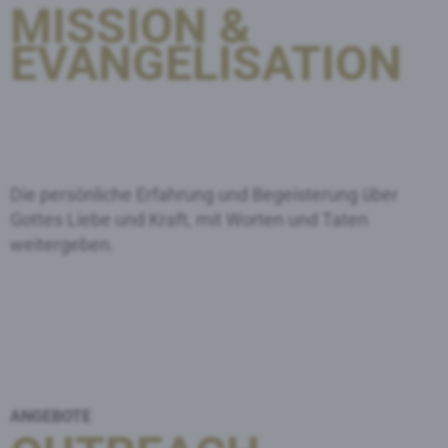
MISSION &
EVANGELISATION
Die persönliche Erfahrung und Begeisterung über
Gottes Liebe und Kraft, mit Worten und Taten
weitergeben.
ANGEBOTE