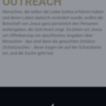
OUTREACH
Menschen, die selber die Liebe Gottes erfahren haben
und deren Leben dadurch verändert wurde, wollen die
Botschaft von Jesus ganz persönlich den Personen
weitergeben, die Gott ihnen zeigt. So bitten wir Jesus
um Offenbarung von spezifischen Angaben über
Menschen - das sind dann die gesuchten Schätze
(Schatzsuche) -, diese tragen sie auf der Schatzkarte
ein, und die Suche geht los!